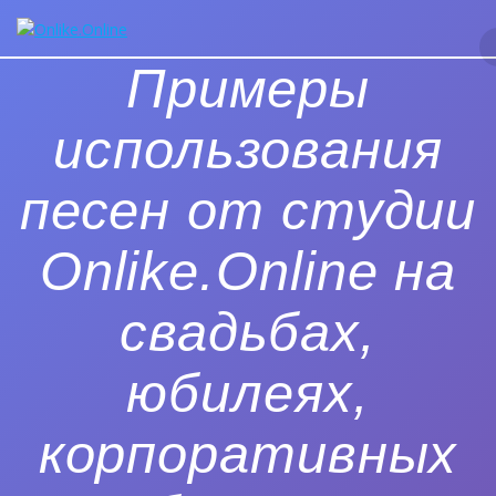
Перейти
к
контенту
Примеры
использования
песен от студии
Onlike.Online на
свадьбах,
юбилеях,
корпоративных