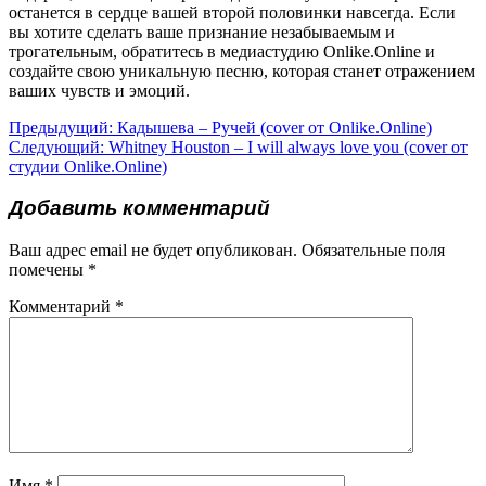
останется в сердце вашей второй половинки навсегда. Если
вы хотите сделать ваше признание незабываемым и
трогательным, обратитесь в медиастудию Onlike.Online и
создайте свою уникальную песню, которая станет отражением
ваших чувств и эмоций.
Навигация
Предыдущая
Предыдущий:
Кадышева – Ручей (cover от Onlike.Online)
Следующая
запись:
Следующий:
Whitney Houston – I will always love you (cover от
по
запись:
студии Onlike.Online)
записям
Добавить комментарий
Ваш адрес email не будет опубликован.
Обязательные поля
помечены
*
Комментарий
*
Имя
*