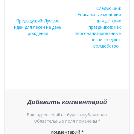
Навигация
Следу
Следующий:
по
запись
Уникальные мелодии
Предыдущая
Предыдущий:
Лучшие
для детских
записям
запись:
идеи для песен на день
праздников: как
рождения
персонализированные
песни создают
волшебство
Добавить комментарий
Ваш адрес email не будет опубликован.
Обязательные поля помечены
*
Комментарий
*