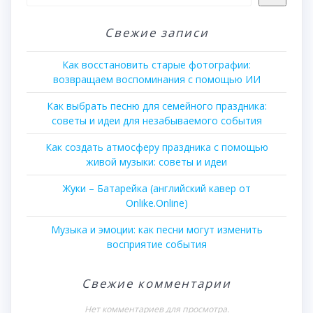
Свежие записи
Как восстановить старые фотографии:
возвращаем воспоминания с помощью ИИ
Как выбрать песню для семейного праздника:
советы и идеи для незабываемого события
Как создать атмосферу праздника с помощью
живой музыки: советы и идеи
Жуки – Батарейка (английский кавер от
Onlike.Online)
Музыка и эмоции: как песни могут изменить
восприятие события
Свежие комментарии
Нет комментариев для просмотра.