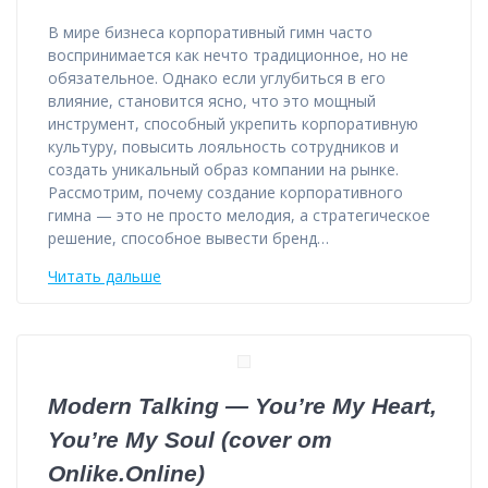
В мире бизнеса корпоративный гимн часто
воспринимается как нечто традиционное, но не
обязательное. Однако если углубиться в его
влияние, становится ясно, что это мощный
инструмент, способный укрепить корпоративную
культуру, повысить лояльность сотрудников и
создать уникальный образ компании на рынке.
Рассмотрим, почему создание корпоративного
гимна — это не просто мелодия, а стратегическое
решение, способное вывести бренд…
Читать дальше
Modern Talking — You’re My Heart,
You’re My Soul (cover от
Onlike.Online)