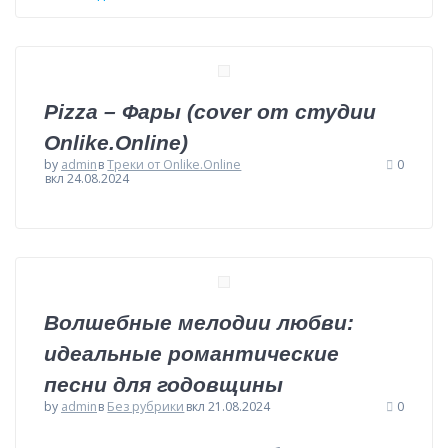
Pizza – Фары (cover от студии
Onlike.Online)
by
admin
в
Треки от Onlike.Online
0
вкл 24.08.2024
Волшебные мелодии любви:
идеальные романтические
песни для годовщины
by
admin
в
Без рубрики
вкл 21.08.2024
0