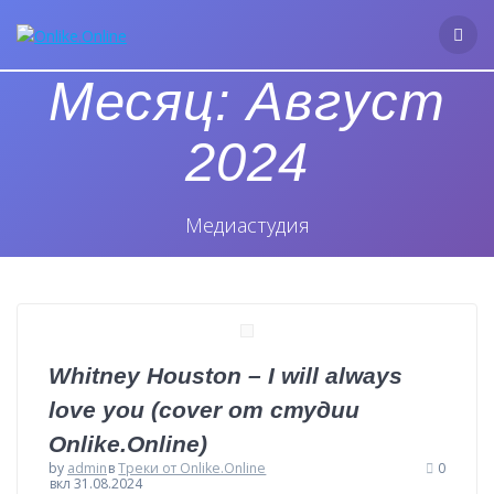
Перейти
к
контенту
Месяц:
Август
2024
Медиастудия
Whitney Houston – I will always
love you (cover от студии
Onlike.Online)
by
admin
в
Треки от Onlike.Online
0
вкл 31.08.2024