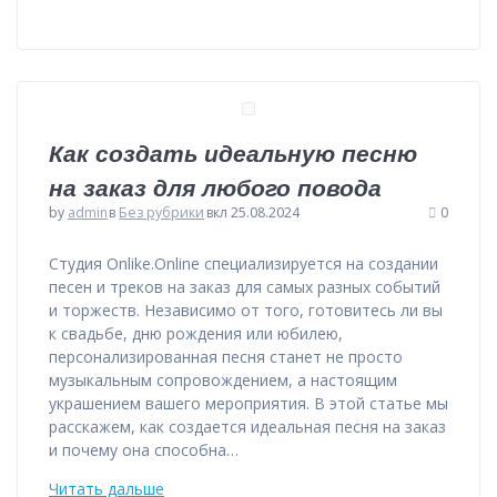
Как создать идеальную песню
на заказ для любого повода
by
admin
в
Без рубрики
вкл 25.08.2024
0
Студия Onlike.Online специализируется на создании
песен и треков на заказ для самых разных событий
и торжеств. Независимо от того, готовитесь ли вы
к свадьбе, дню рождения или юбилею,
персонализированная песня станет не просто
музыкальным сопровождением, а настоящим
украшением вашего мероприятия. В этой статье мы
расскажем, как создается идеальная песня на заказ
и почему она способна…
Читать дальше