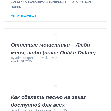
созданию идеального плейлиста — это четкое
понимание…
Читать дальше
Отпетые мошенники – Люби
меня, люби (cover Onlike.Online)
by
admin
в
Треки от Onlike.Online
0
вкл 10.01.2025
Как сделать песню на заказ
доступной для всех
by
admin
в
Без рубрики
вкл 08.01.2025
0