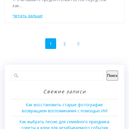
как…
Читать дальше
Навигация
Страница
Страница
1
2
по
записям
Поиск
Свежие записи
Как восстановить старые фотографии:
возвращаем воспоминания с помощью ИИ
Как выбрать песню для семейного праздника:
советы и идеи для незабываемого события