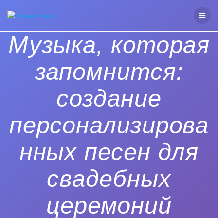
Перейти
к
контенту
Музыка, которая
запомнится:
создание
персонализирова
нных песен для
свадебных
церемоний