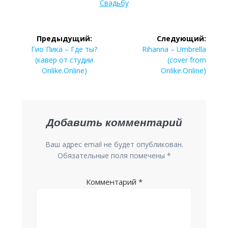
Свадьбу
Навигация
Предыдущий:
Следующий:
Предыдущая
Следующая
по
Гио Пика – Где ты?
Rihanna – Umbrella
запись:
запись:
(кавер от студии
(cover from
записям
Onlike.Online)
Onlike.Online)
Добавить комментарий
Ваш адрес email не будет опубликован.
Обязательные поля помечены
*
Комментарий
*