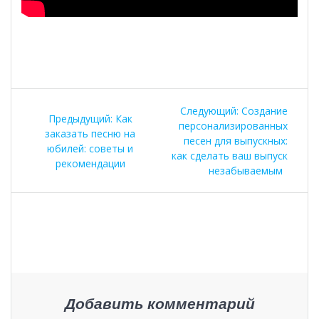
Навигация
Следующая
Следующий:
Создание
Предыдущая
Предыдущий:
Как
по
запись:
персонализированных
запись:
заказать песню на
песен для выпускных:
юбилей: советы и
записям
как сделать ваш выпуск
рекомендации
незабываемым
Добавить комментарий