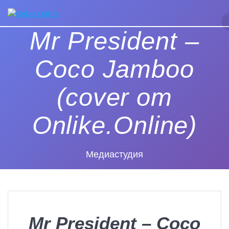
Перейти
к
контенту
Mr President –
Coco Jamboo
(cover от
Onlike.Online)
Медиастудия
Mr President – Coco