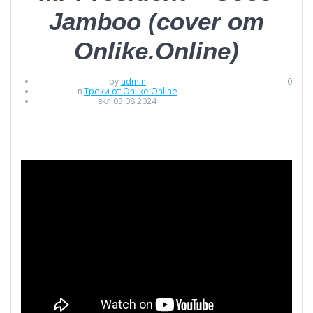
Jamboo (cover от
Onlike.Online)
by
admin
0
в
Треки от Onlike.Online
вкл 03.08.2024