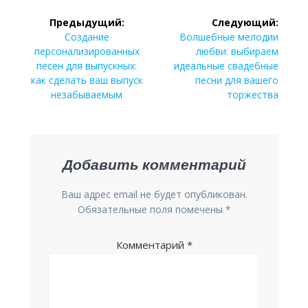
Навигация
Предыдущий:
Следующий:
Предыдущая
Следующая
по
Создание
Волшебные мелодии
запись:
запись:
персонализированных
любви: выбираем
записям
песен для выпускных:
идеальные свадебные
как сделать ваш выпуск
песни для вашего
незабываемым
торжества
Добавить комментарий
Ваш адрес email не будет опубликован.
Обязательные поля помечены
*
Комментарий
*