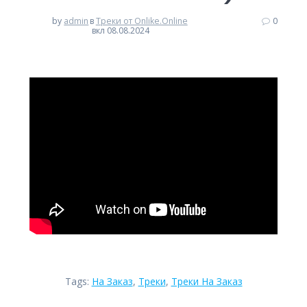
by
admin
в
Треки от Onlike.Online
0
вкл 08.08.2024
Tags:
На Заказ
,
Треки
,
Треки На Заказ