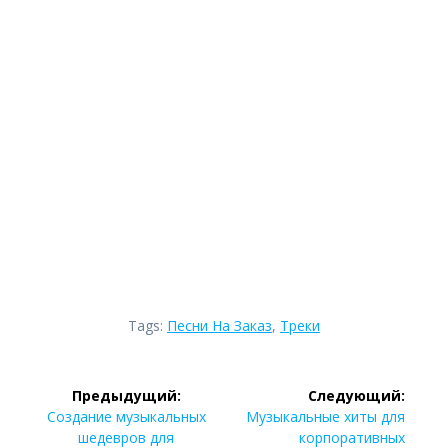
Tags:
Песни На Заказ
,
Треки
Навигация
Предыдущий:
Следующий:
Предыдущая
Следующая
по
Создание музыкальных
Музыкальные хиты для
запись:
запись:
шедевров для
корпоративных