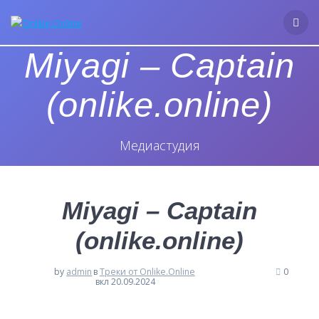
Перейти
к
контенту
Miyagi – Captain
(onlike.online)
Медиастудия
Miyagi – Captain
(onlike.online)
by
admin
в
Треки от Onlike.Online
0
вкл 20.09.2024