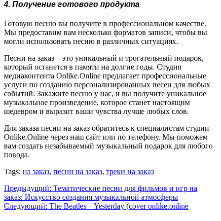
4. Получение готового продукта
Готовую песню вы получите в профессиональном качестве.
Мы предоставим вам несколько форматов записи, чтобы вы
могли использовать песню в различных ситуациях.
Песни на заказ – это уникальный и трогательный подарок,
который останется в памяти на долгие годы. Студия
медиаконтента Onlike.Online предлагает профессиональные
услуги по созданию персонализированных песен для любых
событий. Закажите песню у нас, и вы получите уникальное
музыкальное произведение, которое станет настоящим
шедевром и выразит ваши чувства лучше любых слов.
Для заказа песни на заказ обратитесь к специалистам студии
Onlike.Online через наш сайт или по телефону. Мы поможем
вам создать незабываемый музыкальный подарок для любого
повода.
Tags:
на заказ
,
песни на заказ
,
треки на заказ
Навигация
Предыдущая
Предыдущий:
Тематические песни для фильмов и игр на
запись:
заказ: Искусство создания музыкальной атмосферы
по
Следующая
Следующий:
The Beatles – Yesterday (cover onlike.online
запись:
записям