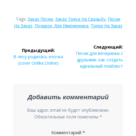
Tags:
Заказ Песни
,
Заказ Трека На Свадьбу
,
Песни
На Заказ
,
Подарок Для Именинника
,
Треки На Заказ
Навигация
Следующий:
Предыдущий:
Следующая
по
Песни для вечеринки с
Предыдущая
В лесу родилась елочка
запись:
друзьями: как создать
запись:
(cover Onlike.Online)
записям
идеальный плейлист
Добавить комментарий
Ваш адрес email не будет опубликован.
Обязательные поля помечены
*
Комментарий
*