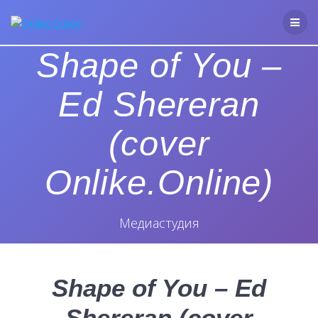
Перейти
к
контенту
Shape of You –
Ed Shereran
(cover
Onlike.Online)
Медиастудия
Shape of You – Ed
Shereran (cover