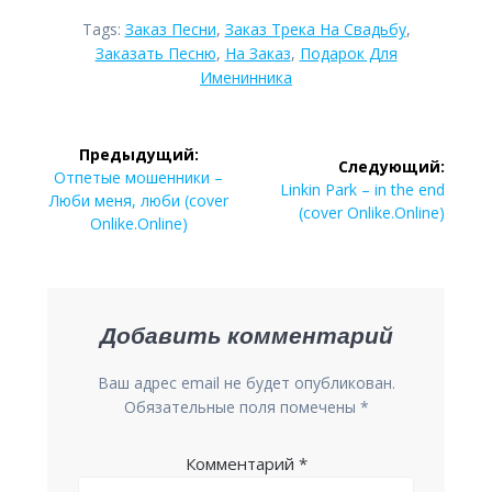
Tags:
Заказ Песни
,
Заказ Трека На Свадьбу
,
Заказать Песню
,
На Заказ
,
Подарок Для
Именинника
Навигация
Предыдущий:
Следующий:
Предыдущая
по
Отпетые мошенники –
Следующая
Linkin Park – in the end
запись:
Люби меня, люби (cover
запись:
(cover Onlike.Online)
записям
Onlike.Online)
Добавить комментарий
Ваш адрес email не будет опубликован.
Обязательные поля помечены
*
Комментарий
*