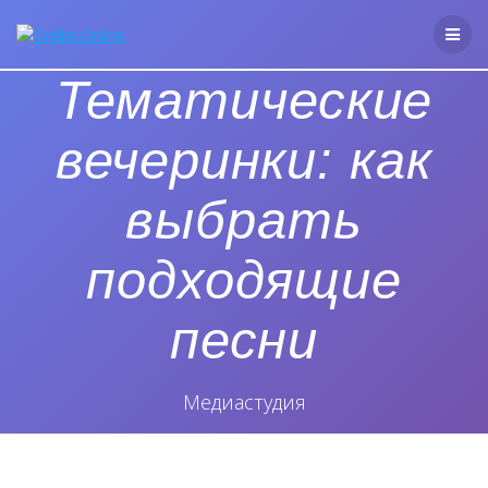
Перейти
к
контенту
Тематические
вечеринки: как
выбрать
подходящие
песни
Медиастудия