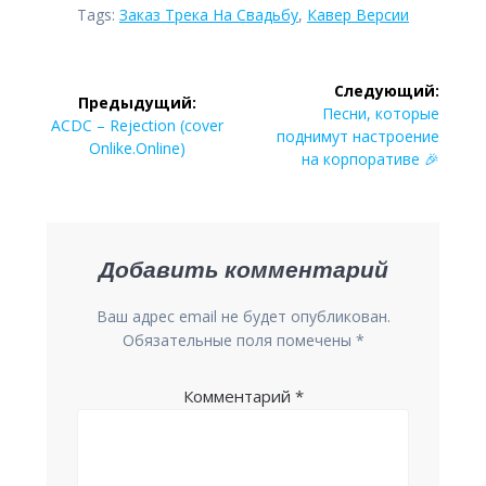
Tags:
Заказ Трека На Свадьбу
,
Кавер Версии
Навигация
Следующий:
Предыдущий:
Следующая
по
Песни, которые
Предыдущая
ACDC – Rejection (cover
запись:
поднимут настроение
запись:
Onlike.Online)
записям
на корпоративе 🎉
Добавить комментарий
Ваш адрес email не будет опубликован.
Обязательные поля помечены
*
Комментарий
*